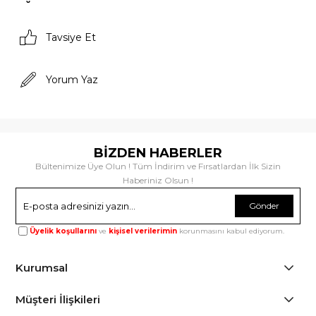
Tavsiye Et
Yorum Yaz
BİZDEN HABERLER
Bültenimize Üye Olun ! Tüm İndirim ve Fırsatlardan İlk Sizin
Haberiniz Olsun !
Gönder
Üyelik koşullarını
ve
kişisel verilerimin
korunmasını kabul ediyorum.
Kurumsal
Müşteri İlişkileri