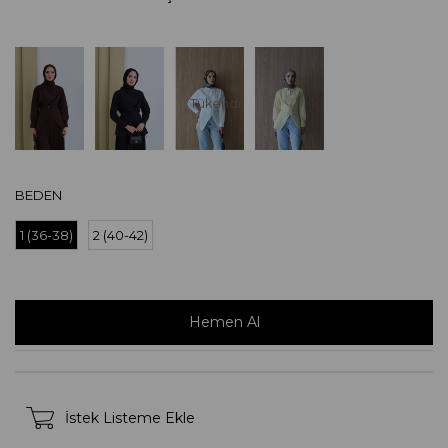
Tükendi
BEDEN
1 (36-38)
2 (40-42)
İstek Listeme Ekle