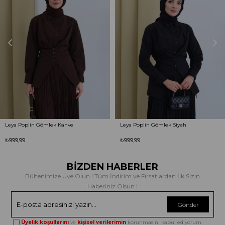
Leya Poplin Gömlek Kahve
Leya Poplin Gömlek Siyah
₺999,99
₺999,99
BİZDEN HABERLER
Bültenimize Üye Olun ! Tüm İndirim ve Fırsatlardan İlk Sizin
Haberiniz Olsun !
Gönder
Üyelik koşullarını
ve
kişisel verilerimin
korunmasını kabul ediyorum.