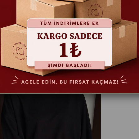
BEDEN
STANDAR
İste
Ekle
Gel
Ver
Tav