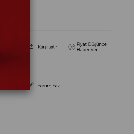
T
k Listeme
Fiyat Düşünce
Karşılaştır
Haber Ver
ince Haber
siye Et
Yorum Yaz