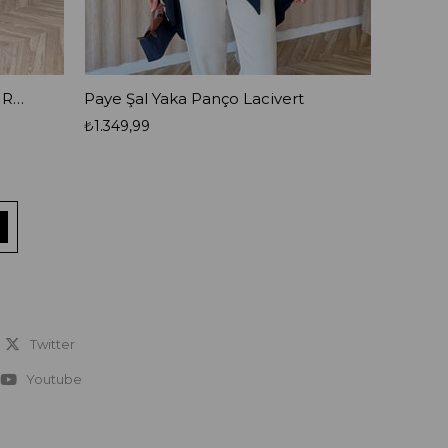
Mina Tül Transparan Bluz Taş Rengi
Paye Şal Yaka Panço Lacivert
Paye Ş
₺1.349,99
₺1.349,
Twitter
Youtube