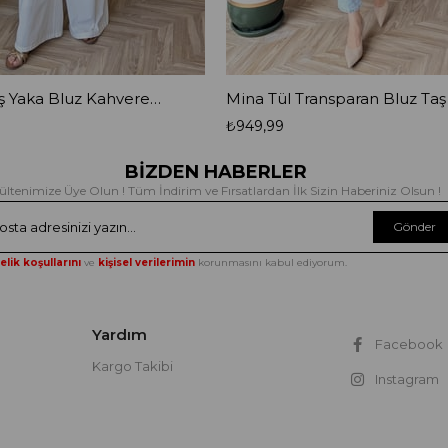
Rade Geniş Yaka Bluz Kahverengi
₺949,99
BİZDEN HABERLER
ültenimize Üye Olun ! Tüm İndirim ve Fırsatlardan İlk Sizin Haberiniz Olsun !
Gönder
elik koşullarını
ve
kişisel verilerimin
korunmasını kabul ediyorum.
Yardım
Facebook
Kargo Takibi
Instagram