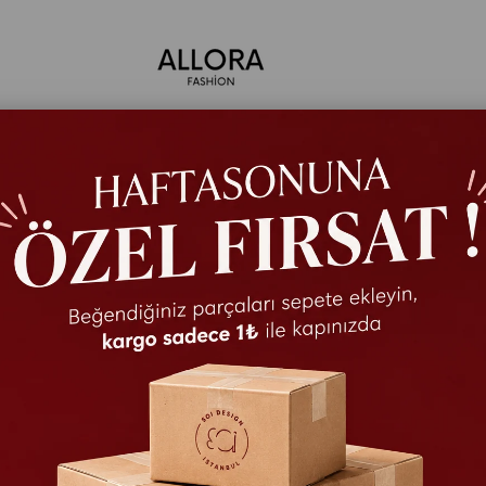
ÜST GİYİM
ALT GİYİM
DIŞ GİYİM
ELBİSE
TAKIM
TEK F
Oysh Bo
Oys
Bisi
Boy 
₺599,