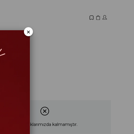
×
İYAT 500₺
dy Siyah
ho kumaştır
klet yakadır
63 cm'dir
99
Ürün stoklarımızda kalmamıştır.