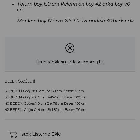
Tulum boy 150 cm Pelerin ön boy 42 arka boy 70
cm
Manken boy 173 cm kilo 56 üzerindeki 36 bedendir
Ürün stoklarımızda kalmamıştır.
BEDEN ÖLÇÜLERİ
36 BEDEN: Göğüs:96 cm Bel:68 cm Basen:92 cm
38 BEDEN: Göğüs102 cm Bel:74 cm Basen:100 cm
40 BEDEN: Göğüs:110 cm Bel:76 cm Basen:106 cm
42 BEDEN: Göğüs:114 cm Bel:80 cm Basen:110 cm
İstek Listeme Ekle