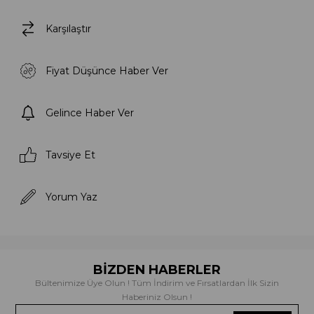
Karşılaştır
Fiyat Düşünce Haber Ver
Gelince Haber Ver
Tavsiye Et
Yorum Yaz
BİZDEN HABERLER
Bültenimize Üye Olun ! Tüm İndirim ve Fırsatlardan İlk Sizin
Haberiniz Olsun !