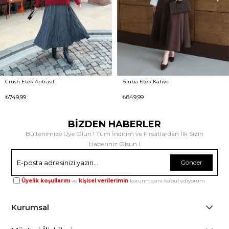
Crush Etek Antrasit
Scuba Etek Kahve
₺749,99
₺849,99
BİZDEN HABERLER
Bültenimize Üye Olun ! Tüm İndirim ve Fırsatlardan İlk Sizin
Haberiniz Olsun !
Gönder
Üyelik koşullarını
ve
kişisel verilerimin
korunmasını kabul ediyorum.
Kurumsal