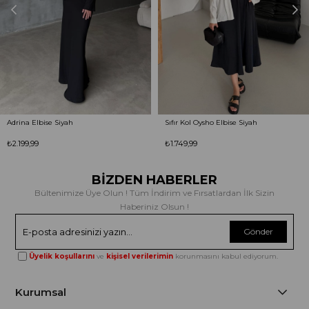
Adrina Elbise Siyah
Sıfır Kol Oysho Elbise Siyah
₺2.199,99
₺1.749,99
BİZDEN HABERLER
Bültenimize Üye Olun ! Tüm İndirim ve Fırsatlardan İlk Sizin
Haberiniz Olsun !
Gönder
Üyelik koşullarını
ve
kişisel verilerimin
korunmasını kabul ediyorum.
Kurumsal