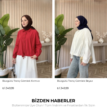
Büzgülü Trenç Gömlek Kırmızı
Büzgülü Trenç Gömlek Beyaz
₺1.349,99
₺1.349,99
BİZDEN HABERLER
Bültenimize Üye Olun ! Tüm İndirim ve Fırsatlardan İlk Sizin