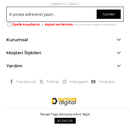
Haberiniz Olsun !
Gönder
Üyelik koşullarını
ve
kişisel verilerimin
korunmasını kabul ediyorum.
Kurumsal
Müşteri İlişkileri
Yardım
Facebook
Twitter
Instagram
Youtube
Tensel Taşlı Kimono Mint Yeşili
© 2025
alloraafashion.com
- Tüm Hakları Saklıdır.
₺1.549,99