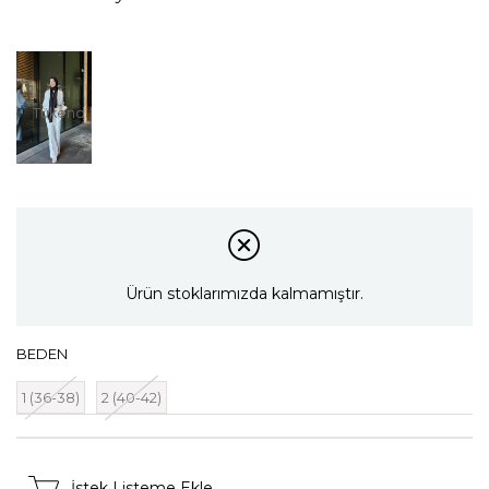
Tükendi
Ürün stoklarımızda kalmamıştır.
BEDEN
1 (36-38)
2 (40-42)
İstek Listeme Ekle