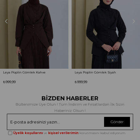
Leya Poplin Gömlek Kahve
Leya Poplin Gömlek Siyah
₺999,99
₺999,99
BİZDEN HABERLER
Bültenimize Üye Olun ! Tüm İndirim ve Fırsatlardan İlk Sizin
Haberiniz Olsun !
Gönder
Üyelik koşullarını
ve
kişisel verilerimin
korunmasını kabul ediyorum.